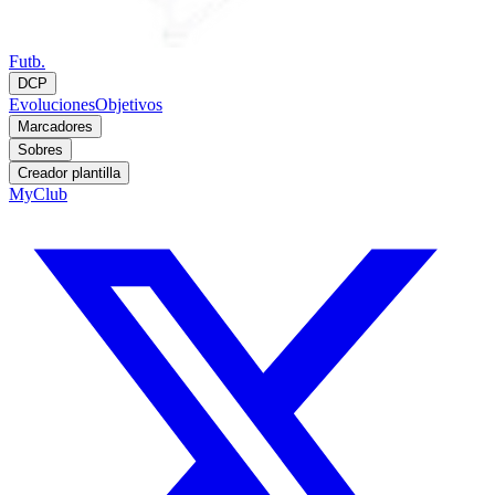
Futb.
DCP
Evoluciones
Objetivos
Marcadores
Sobres
Creador plantilla
MyClub