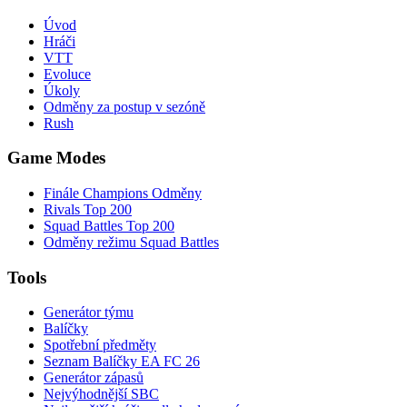
Úvod
Hráči
VTT
Evoluce
Úkoly
Odměny za postup v sezóně
Rush
Game Modes
Finále Champions Odměny
Rivals Top 200
Squad Battles Top 200
Odměny režimu Squad Battles
Tools
Generátor týmu
Balíčky
Spotřební předměty
Seznam Balíčky EA FC 26
Generátor zápasů
Nejvýhodnější SBC