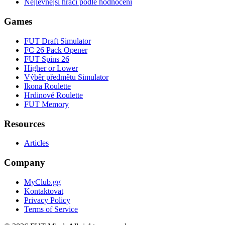
Nejlevnější hráči podle hodnocení
Games
FUT Draft Simulator
FC 26 Pack Opener
FUT Spins 26
Higher or Lower
Výběr předmětu Simulator
Ikona Roulette
Hrdinové Roulette
FUT Memory
Resources
Articles
Company
MyClub.gg
Kontaktovat
Privacy Policy
Terms of Service