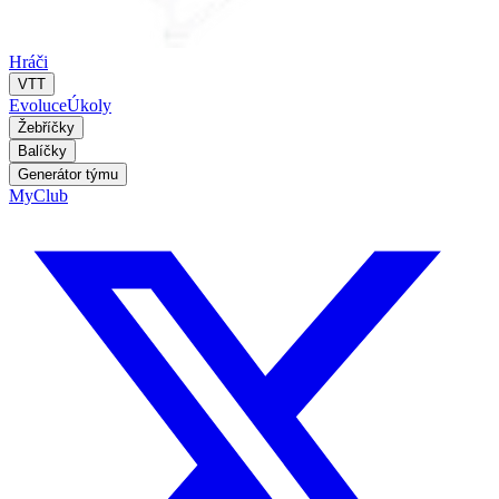
Hráči
VTT
Evoluce
Úkoly
Žebříčky
Balíčky
Generátor týmu
MyClub