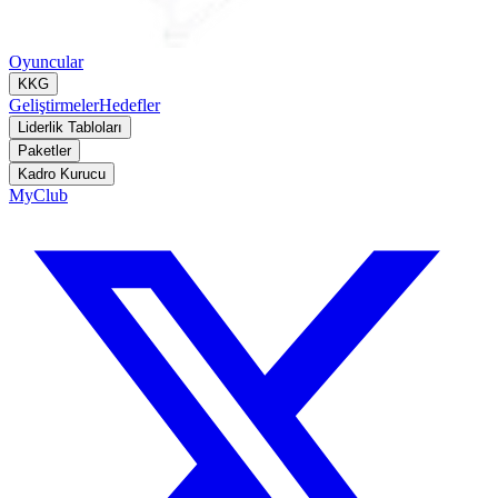
Oyuncular
KKG
Geliştirmeler
Hedefler
Liderlik Tabloları
Paketler
Kadro Kurucu
MyClub