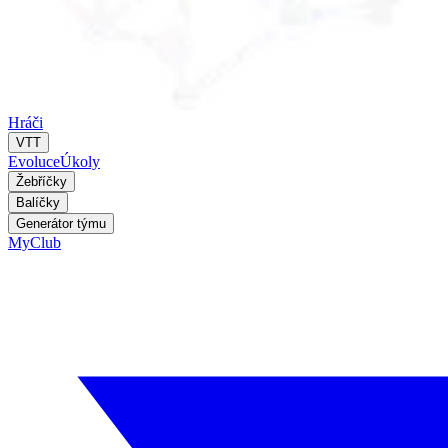
Hráči
VTT
Evoluce
Úkoly
Žebříčky
Balíčky
Generátor týmu
MyClub