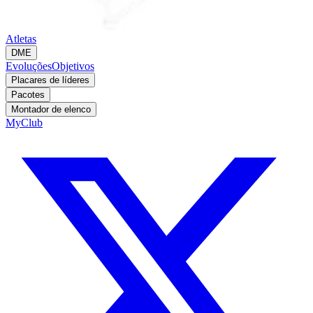
Atletas
DME
Evoluções
Objetivos
Placares de líderes
Pacotes
Montador de elenco
MyClub