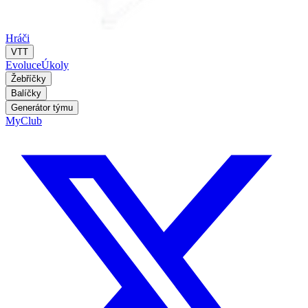
Hráči
VTT
Evoluce
Úkoly
Žebříčky
Balíčky
Generátor týmu
MyClub