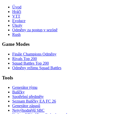
Úvod
Hráči
VTT
Evoluce
Úkoly
Odměny za postup v sezóně
Rush
Game Modes
Finále Champions Odměny
Rivals Top 200
Squad Battles Top 200
Odměny režimu Squad Battles
Tools
Generátor týmu
Balíčky
Spotřební předměty
Seznam Balíčky EA FC 26
Generátor zápasů
Nejvýhodnější SBC