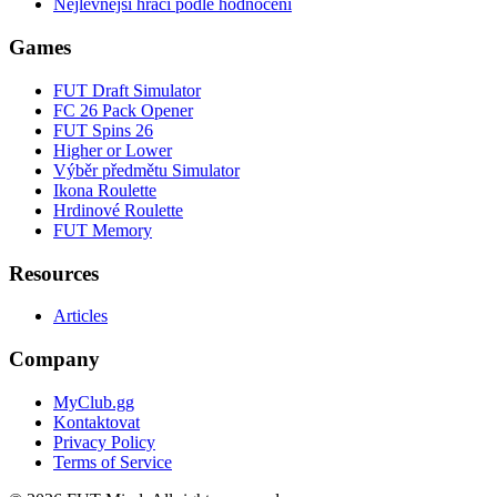
Nejlevnější hráči podle hodnocení
Games
FUT Draft Simulator
FC 26 Pack Opener
FUT Spins 26
Higher or Lower
Výběr předmětu Simulator
Ikona Roulette
Hrdinové Roulette
FUT Memory
Resources
Articles
Company
MyClub.gg
Kontaktovat
Privacy Policy
Terms of Service