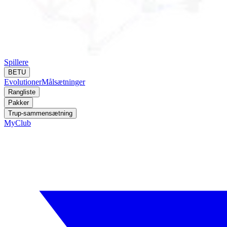
Spillere
BETU
Evolutioner
Målsætninger
Rangliste
Pakker
Trup-sammensætning
MyClub