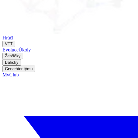
Hráči
VTT
Evoluce
Úkoly
Žebříčky
Balíčky
Generátor týmu
MyClub