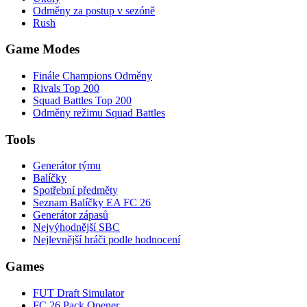
Odměny za postup v sezóně
Rush
Game Modes
Finále Champions Odměny
Rivals Top 200
Squad Battles Top 200
Odměny režimu Squad Battles
Tools
Generátor týmu
Balíčky
Spotřební předměty
Seznam Balíčky EA FC 26
Generátor zápasů
Nejvýhodnější SBC
Nejlevnější hráči podle hodnocení
Games
FUT Draft Simulator
FC 26 Pack Opener