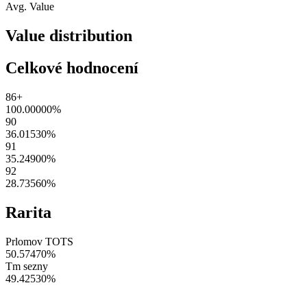
Avg. Value
Value distribution
Celkové hodnocení
86+
100.00000
%
90
36.01530
%
91
35.24900
%
92
28.73560
%
Rarita
Prlomov TOTS
50.57470
%
Tm sezny
49.42530
%