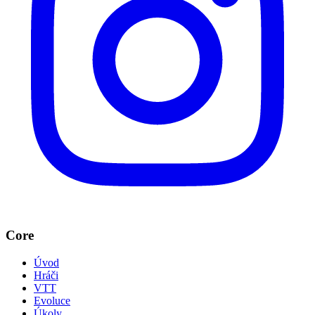
Core
Úvod
Hráči
VTT
Evoluce
Úkoly