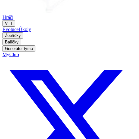
Hráči
VTT
Evoluce
Úkoly
Žebříčky
Balíčky
Generátor týmu
MyClub