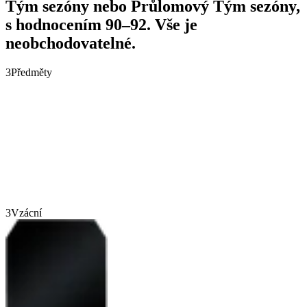
Tým sezóny nebo Průlomový Tým sezóny,
s hodnocením 90–92. Vše je
neobchodovatelné.
3
Předměty
3
Vzácní