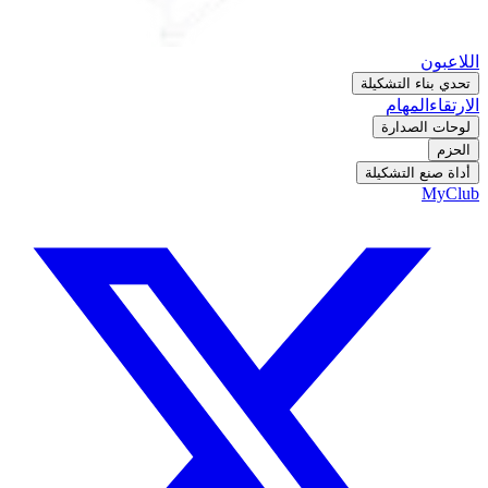
اللاعبون
تحدي بناء التشكيلة
الارتقاء
المهام
لوحات الصدارة
الحزم
أداة صنع التشكيلة
MyClub