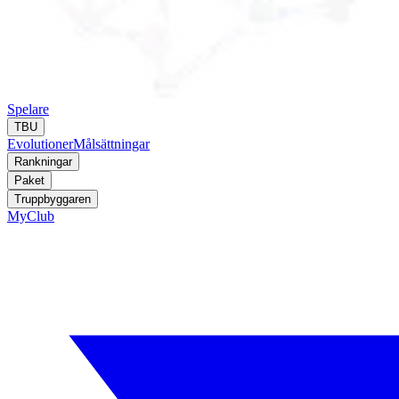
Spelare
TBU
Evolutioner
Målsättningar
Rankningar
Paket
Truppbyggaren
MyClub