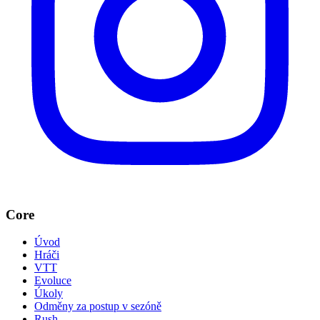
Core
Úvod
Hráči
VTT
Evoluce
Úkoly
Odměny za postup v sezóně
Rush