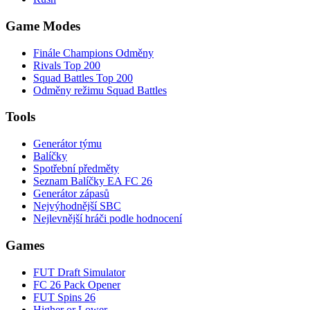
Game Modes
Finále Champions Odměny
Rivals Top 200
Squad Battles Top 200
Odměny režimu Squad Battles
Tools
Generátor týmu
Balíčky
Spotřební předměty
Seznam Balíčky EA FC 26
Generátor zápasů
Nejvýhodnější SBC
Nejlevnější hráči podle hodnocení
Games
FUT Draft Simulator
FC 26 Pack Opener
FUT Spins 26
Higher or Lower