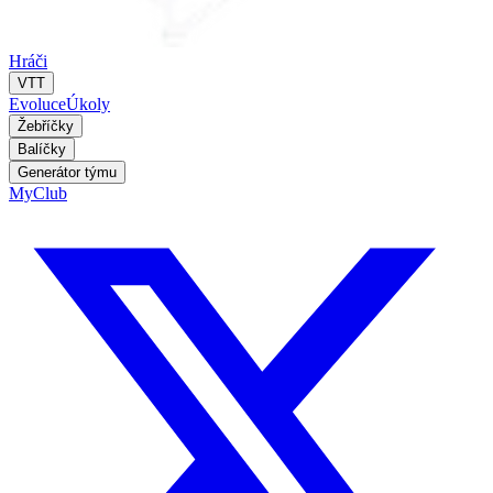
Hráči
VTT
Evoluce
Úkoly
Žebříčky
Balíčky
Generátor týmu
MyClub