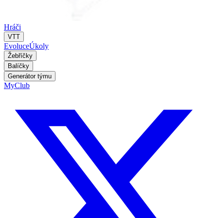
Hráči
VTT
Evoluce
Úkoly
Žebříčky
Balíčky
Generátor týmu
MyClub