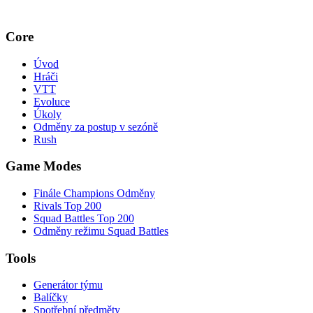
Core
Úvod
Hráči
VTT
Evoluce
Úkoly
Odměny za postup v sezóně
Rush
Game Modes
Finále Champions Odměny
Rivals Top 200
Squad Battles Top 200
Odměny režimu Squad Battles
Tools
Generátor týmu
Balíčky
Spotřební předměty