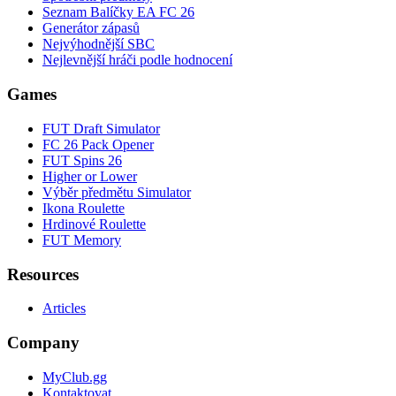
Seznam Balíčky EA FC 26
Generátor zápasů
Nejvýhodnější SBC
Nejlevnější hráči podle hodnocení
Games
FUT Draft Simulator
FC 26 Pack Opener
FUT Spins 26
Higher or Lower
Výběr předmětu Simulator
Ikona Roulette
Hrdinové Roulette
FUT Memory
Resources
Articles
Company
MyClub.gg
Kontaktovat