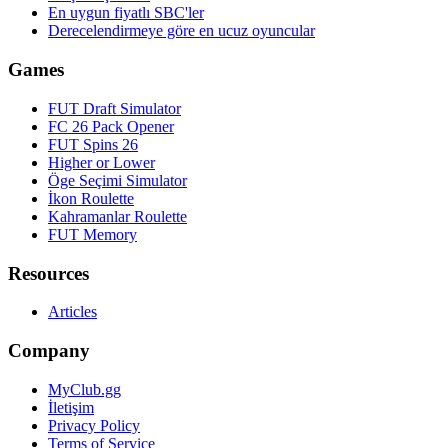
En uygun fiyatlı SBC'ler
Derecelendirmeye göre en ucuz oyuncular
Games
FUT Draft Simulator
FC 26 Pack Opener
FUT Spins 26
Higher or Lower
Öge Seçimi Simulator
İkon Roulette
Kahramanlar Roulette
FUT Memory
Resources
Articles
Company
MyClub.gg
İletişim
Privacy Policy
Terms of Service