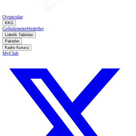
Oyuncular
KKG
Geliştirmeler
Hedefler
Liderlik Tabloları
Paketler
Kadro Kurucu
MyClub