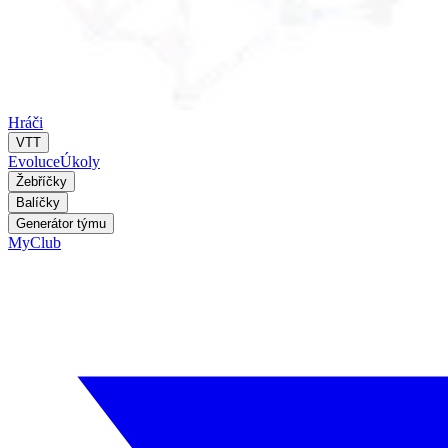
Hráči
VTT
Evoluce
Úkoly
Žebříčky
Balíčky
Generátor týmu
MyClub