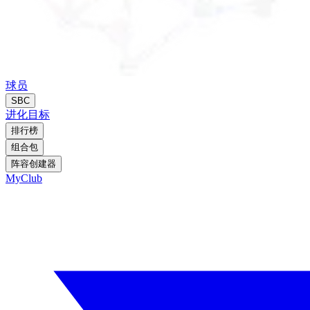
球员
SBC
进化
目标
排行榜
组合包
阵容创建器
MyClub