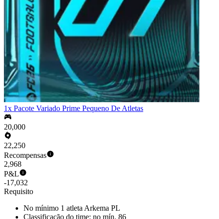
1x Pacote Variado Prime Pequeno De Atletas
20,000
22,250
Recompensas
2,968
P&L
-17,032
Requisito
No mínimo 1 atleta Arkema PL
Classificação do time: no mín. 86