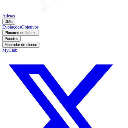
Atletas
DME
Evoluções
Objetivos
Placares de líderes
Pacotes
Montador de elenco
MyClub