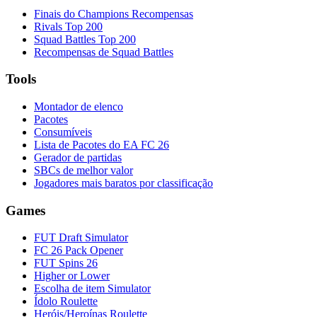
Finais do Champions Recompensas
Rivals Top 200
Squad Battles Top 200
Recompensas de Squad Battles
Tools
Montador de elenco
Pacotes
Consumíveis
Lista de Pacotes do EA FC 26
Gerador de partidas
SBCs de melhor valor
Jogadores mais baratos por classificação
Games
FUT Draft Simulator
FC 26 Pack Opener
FUT Spins 26
Higher or Lower
Escolha de item Simulator
Ídolo Roulette
Heróis/Heroínas Roulette