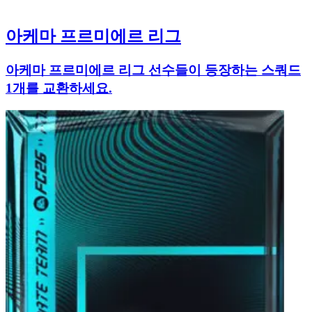
아케마 프르미에르 리그
아케마 프르미에르 리그 선수들이 등장하는 스쿼드
1개를 교환하세요.