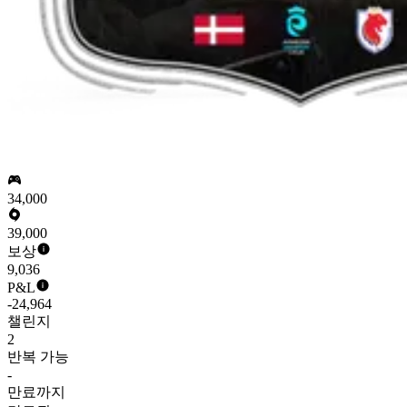
34,000
39,000
보상
9,036
P&L
-24,964
챌린지
2
반복 가능
-
만료까지