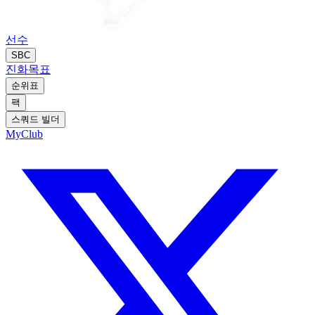
선수
SBC
진화
목표
순위표
팩
스쿼드 빌더
MyClub