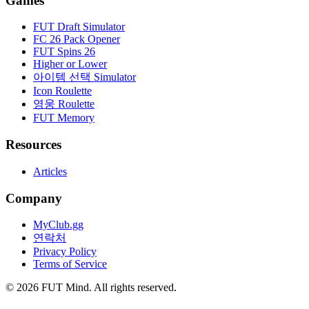
Games
FUT Draft Simulator
FC 26 Pack Opener
FUT Spins 26
Higher or Lower
아이템 선택 Simulator
Icon Roulette
영웅 Roulette
FUT Memory
Resources
Articles
Company
MyClub.gg
연락처
Privacy Policy
Terms of Service
©
2026
FUT Mind. All rights reserved.