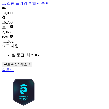
1x 소형 프라임 혼합 선수 팩
14,000
16,750
보상
2,968
P&L
-11,032
요구 사항
팀 등급: 최소 85
AI로 해결하세요
솔루션