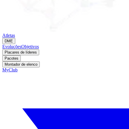
Atletas
DME
Evoluções
Objetivos
Placares de líderes
Pacotes
Montador de elenco
MyClub