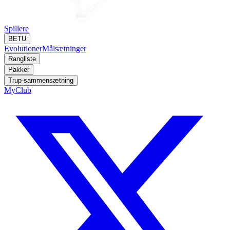
Spillere
BETU
Evolutioner
Målsætninger
Rangliste
Pakker
Trup-sammensætning
MyClub