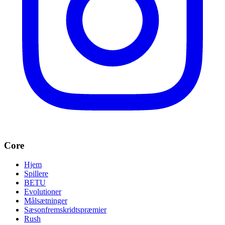
Core
Hjem
Spillere
BETU
Evolutioner
Målsætninger
Sæsonfremskridtspræmier
Rush