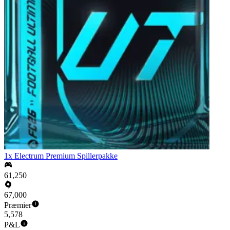
1x Electrum Premium Spillerpakke
61,250
67,000
Præmier
5,578
P&L