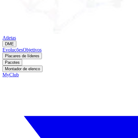
Atletas
DME
Evoluções
Objetivos
Placares de líderes
Pacotes
Montador de elenco
MyClub