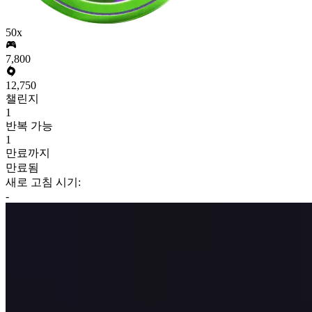
50x
7,800
12,750
챌린지
1
반복 가능
1
만료까지
만료됨
새로 고침 시기:
-