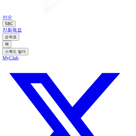
선수
SBC
진화
목표
순위표
팩
스쿼드 빌더
MyClub