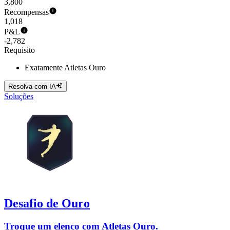
3,800
Recompensas
1,018
P&L
-2,782
Requisito
Exatamente Atletas Ouro
Resolva com IA
Soluções
Desafio de Ouro
Troque um elenco com Atletas Ouro.