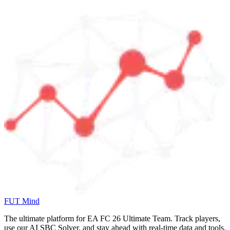
FUT Mind
The ultimate platform for EA FC
26
Ultimate Team. Track players,
use our AI SBC Solver, and stay ahead with real-time data and tools.