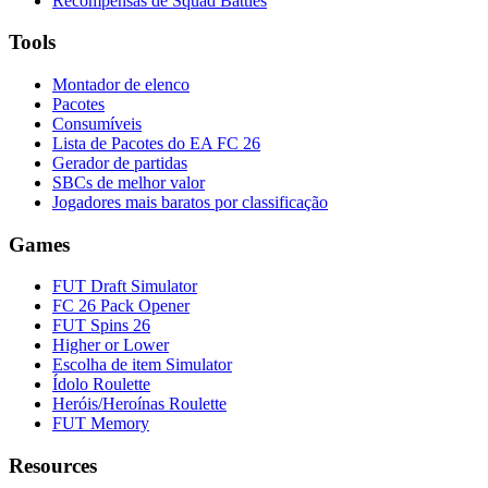
Recompensas de Squad Battles
Tools
Montador de elenco
Pacotes
Consumíveis
Lista de Pacotes do EA FC 26
Gerador de partidas
SBCs de melhor valor
Jogadores mais baratos por classificação
Games
FUT Draft Simulator
FC 26 Pack Opener
FUT Spins 26
Higher or Lower
Escolha de item Simulator
Ídolo Roulette
Heróis/Heroínas Roulette
FUT Memory
Resources