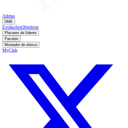
Atletas
DME
Evoluções
Objetivos
Placares de líderes
Pacotes
Montador de elenco
MyClub