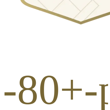
-80+-