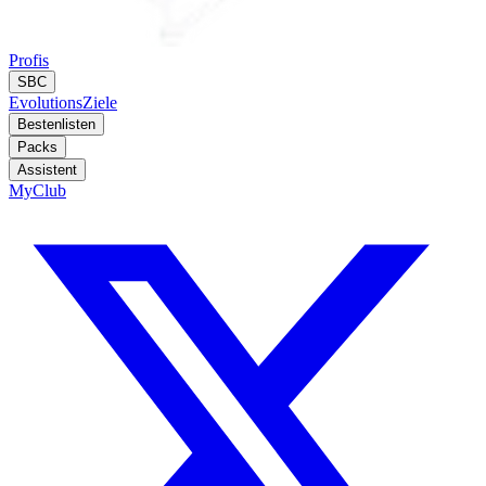
Profis
SBC
Evolutions
Ziele
Bestenlisten
Packs
Assistent
MyClub