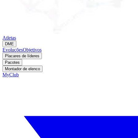
Atletas
DME
Evoluções
Objetivos
Placares de líderes
Pacotes
Montador de elenco
MyClub