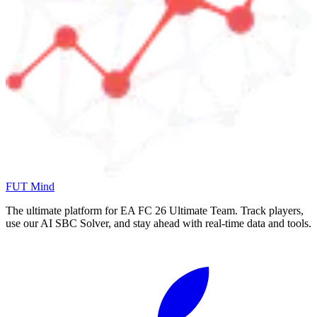
FUT Mind
The ultimate platform for EA FC
26
Ultimate Team. Track players,
use our AI SBC Solver, and stay ahead with real-time data and tools.