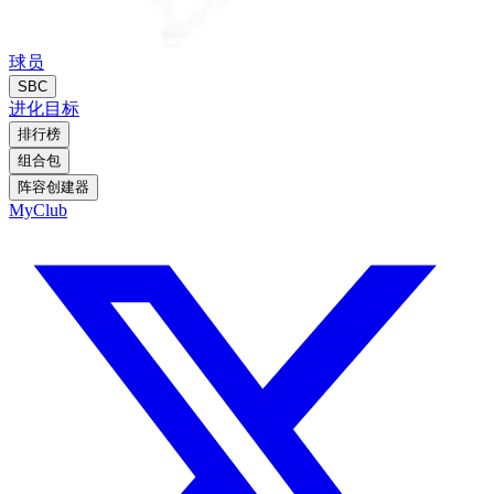
球员
SBC
进化
目标
排行榜
组合包
阵容创建器
MyClub