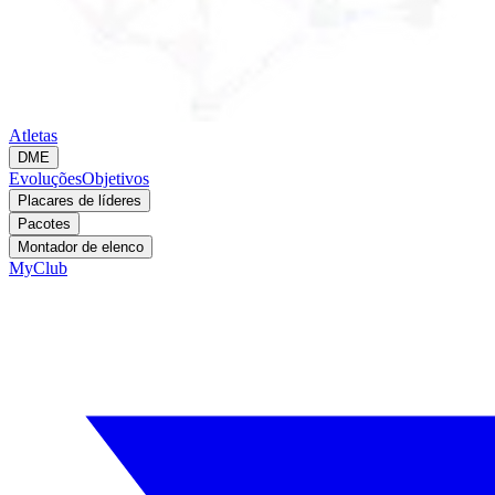
Atletas
DME
Evoluções
Objetivos
Placares de líderes
Pacotes
Montador de elenco
MyClub