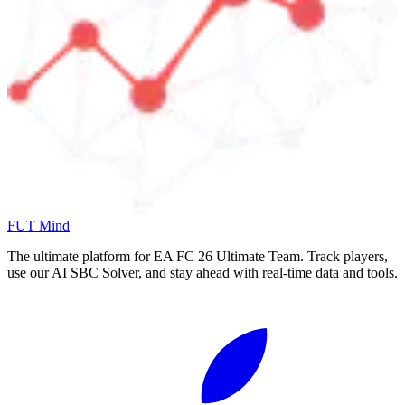
FUT Mind
The ultimate platform for EA FC
26
Ultimate Team. Track players,
use our AI SBC Solver, and stay ahead with real-time data and tools.