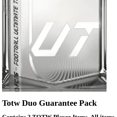
Totw Duo Guarantee Pack
Contains 2 TOTW Player Items. All items