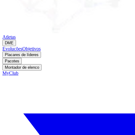
Atletas
DME
Evoluções
Objetivos
Placares de líderes
Pacotes
Montador de elenco
MyClub