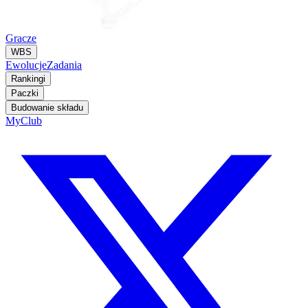
Gracze
WBS
Ewolucje
Zadania
Rankingi
Paczki
Budowanie składu
MyClub