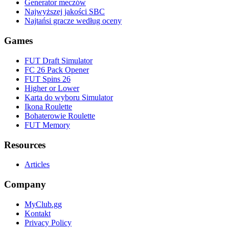
Generator meczów
Najwyższej jakości SBC
Najtańsi gracze według oceny
Games
FUT Draft Simulator
FC 26 Pack Opener
FUT Spins 26
Higher or Lower
Karta do wyboru Simulator
Ikona Roulette
Bohaterowie Roulette
FUT Memory
Resources
Articles
Company
MyClub.gg
Kontakt
Privacy Policy