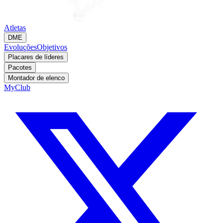
Atletas
DME
Evoluções
Objetivos
Placares de líderes
Pacotes
Montador de elenco
MyClub