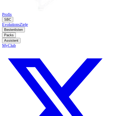
Profis
SBC
Evolutions
Ziele
Bestenlisten
Packs
Assistent
MyClub