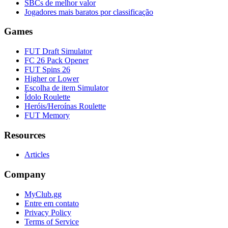
SBCs de melhor valor
Jogadores mais baratos por classificação
Games
FUT Draft Simulator
FC 26 Pack Opener
FUT Spins 26
Higher or Lower
Escolha de item Simulator
Ídolo Roulette
Heróis/Heroínas Roulette
FUT Memory
Resources
Articles
Company
MyClub.gg
Entre em contato
Privacy Policy
Terms of Service