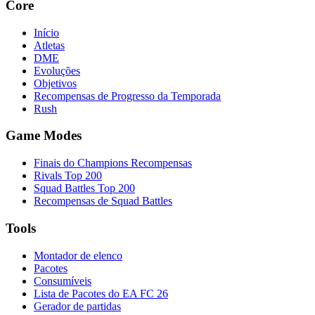
Core
Início
Atletas
DME
Evoluções
Objetivos
Recompensas de Progresso da Temporada
Rush
Game Modes
Finais do Champions Recompensas
Rivals Top 200
Squad Battles Top 200
Recompensas de Squad Battles
Tools
Montador de elenco
Pacotes
Consumíveis
Lista de Pacotes do EA FC 26
Gerador de partidas