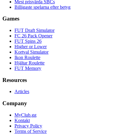
Mest prisvärda SBCs
Billigaste spelarna efter betyg
Games
FUT Draft Simulator
FC 26 Pack Opener
FUT Spins 26
Higher or Lower
Kortval Simulator
Ikon Roulette
Hjältar Roulette
FUT Memory
Resources
Articles
Company
MyClub.gg
Kontakt
Privacy Policy
Terms of Service