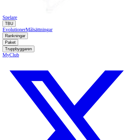
Spelare
TBU
Evolutioner
Målsättningar
Rankningar
Paket
Truppbyggaren
MyClub