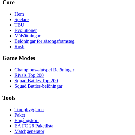
Core
Hem
Spelare
TBU
Evolutioner
Målsättningar
Belöningar för säsongsframsteg
Rush
Game Modes
Champions-slutspel Belöningar
Rivals Top 200
Squad Battles Top 200
Squad Battles-belöningar
Tools
Truppbyggaren
Paket
Engångskort
EA FC 26 Paketlista
Matchgenerator