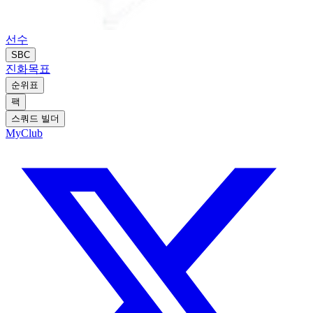
선수
SBC
진화
목표
순위표
팩
스쿼드 빌더
MyClub