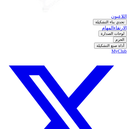
اللاعبون
تحدي بناء التشكيلة
الارتقاء
المهام
لوحات الصدارة
الحزم
أداة صنع التشكيلة
MyClub