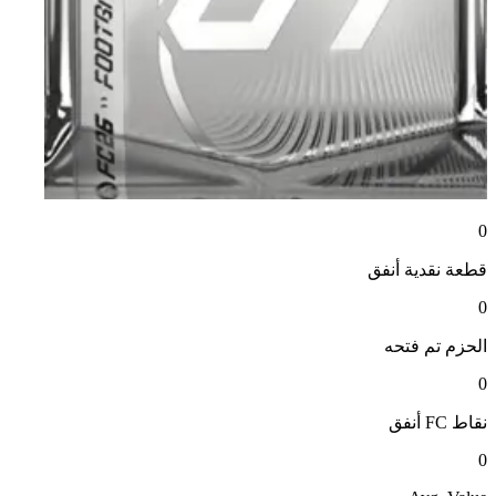
0
قطعة نقدية
أنفق
0
الحزم
تم فتحه
0
نقاط FC
أنفق
0