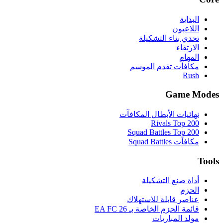
البداية
اللاعبون
تحدي بناء التشكيلة
الارتقاء
المهام
مكافآت تقدم الموسم
Rush
Game Modes
نهائيات الأبطال المكافآت
Rivals Top 200
Squad Battles Top 200
مكافآت Squad Battles
Tools
أداة صنع التشكيلة
الحزم
عناصر قابلة للاستهلاك
قائمة الحزم الخاصة بـ EA FC 26
مولد المباريات