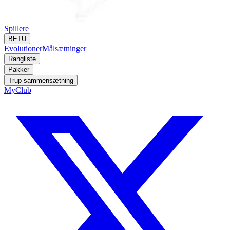
Spillere
BETU
Evolutioner
Målsætninger
Rangliste
Pakker
Trup-sammensætning
MyClub