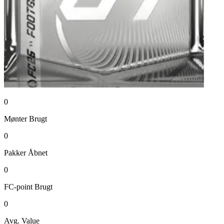
0
Mønter
Brugt
0
Pakker
Åbnet
0
FC-point
Brugt
0
Avg. Value