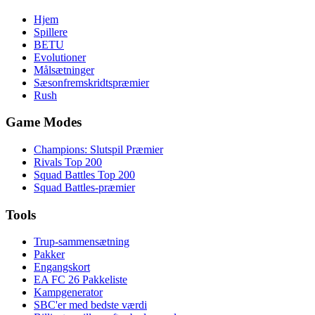
Hjem
Spillere
BETU
Evolutioner
Målsætninger
Sæsonfremskridtspræmier
Rush
Game Modes
Champions: Slutspil Præmier
Rivals Top 200
Squad Battles Top 200
Squad Battles-præmier
Tools
Trup-sammensætning
Pakker
Engangskort
EA FC 26 Pakkeliste
Kampgenerator
SBC'er med bedste værdi