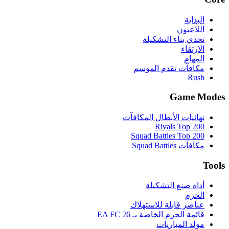
البداية
اللاعبون
تحدي بناء التشكيلة
الارتقاء
المهام
مكافآت تقدم الموسم
Rush
Game Modes
نهائيات الأبطال المكافآت
Rivals Top 200
Squad Battles Top 200
مكافآت Squad Battles
Tools
أداة صنع التشكيلة
الحزم
عناصر قابلة للاستهلاك
قائمة الحزم الخاصة بـ EA FC 26
مولد المباريات