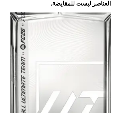
العناصر ليست للمقايضة.