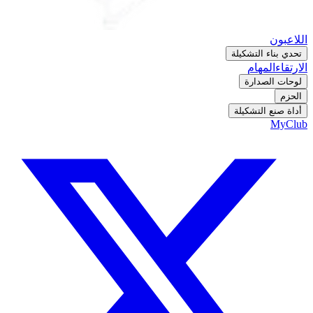
اللاعبون
تحدي بناء التشكيلة
الارتقاء
المهام
لوحات الصدارة
الحزم
أداة صنع التشكيلة
MyClub