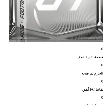
0
قطعة نقدية
أنفق
0
الحزم
تم فتحه
0
نقاط FC
أنفق
0