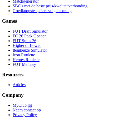
Matchgenerator
SBC's met de beste prijs-kwaliteitverhouding
Goedkoopste spelers volgens rating
Games
FUT Draft Simulator
FC 26 Pack Opener
FUT Spins 26
Higher or Lower
Itemkeuze Simulator
Icon Roulette
Heroes Roulette
FUT Memory
Resources
Articles
Company
MyClub.gg
Neem contact op
Privacy Policy