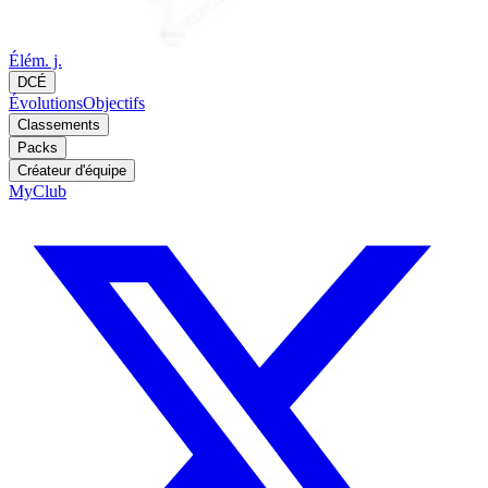
Élém. j.
DCÉ
Évolutions
Objectifs
Classements
Packs
Créateur d'équipe
MyClub