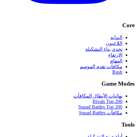
Core
البداية
اللاعبون
تحدي بناء التشكيلة
الارتقاء
المهام
مكافآت تقدم الموسم
Rush
Game Modes
نهائيات الأبطال المكافآت
Rivals Top 200
Squad Battles Top 200
مكافآت Squad Battles
Tools
أداة صنع التشكيلة