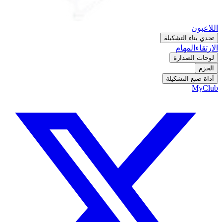
اللاعبون
تحدي بناء التشكيلة
الارتقاء
المهام
لوحات الصدارة
الحزم
أداة صنع التشكيلة
MyClub