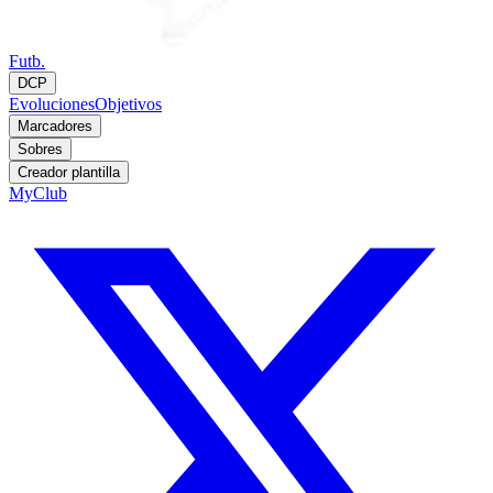
Futb.
DCP
Evoluciones
Objetivos
Marcadores
Sobres
Creador plantilla
MyClub