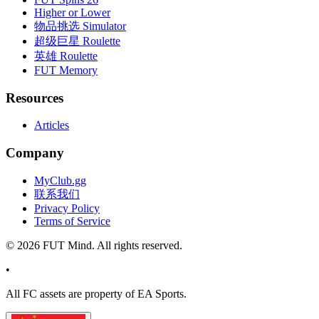
Higher or Lower
物品挑选 Simulator
超级巨星 Roulette
英雄 Roulette
FUT Memory
Resources
Articles
Company
MyClub.gg
联系我们
Privacy Policy
Terms of Service
©
2026
FUT Mind. All rights reserved.
•
All
FC
assets are property of EA Sports.