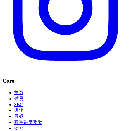
Core
主页
球员
SBC
进化
目标
赛季进度奖励
Rush