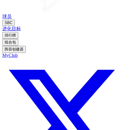
球员
SBC
进化
目标
排行榜
组合包
阵容创建器
MyClub