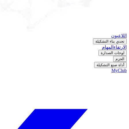
اللاعبون
تحدي بناء التشكيلة
الارتقاء
المهام
لوحات الصدارة
الحزم
أداة صنع التشكيلة
MyClub