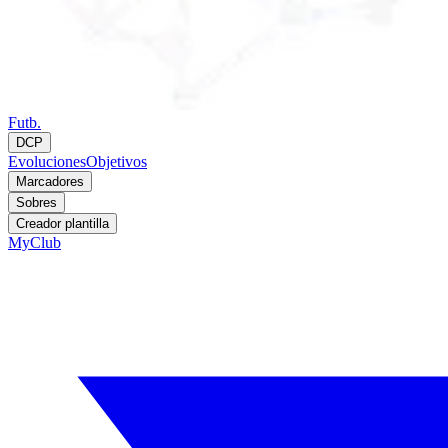
Futb.
DCP
Evoluciones
Objetivos
Marcadores
Sobres
Creador plantilla
MyClub