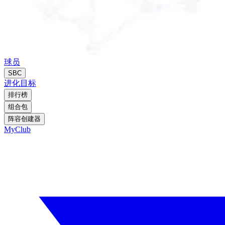
球员
SBC
进化
目标
排行榜
组合包
阵容创建器
MyClub