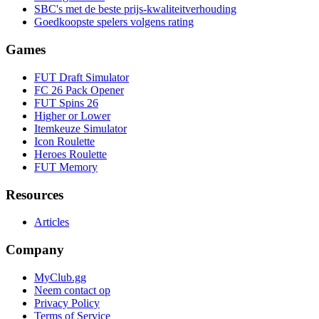
SBC's met de beste prijs-kwaliteitverhouding
Goedkoopste spelers volgens rating
Games
FUT Draft Simulator
FC 26 Pack Opener
FUT Spins 26
Higher or Lower
Itemkeuze Simulator
Icon Roulette
Heroes Roulette
FUT Memory
Resources
Articles
Company
MyClub.gg
Neem contact op
Privacy Policy
Terms of Service