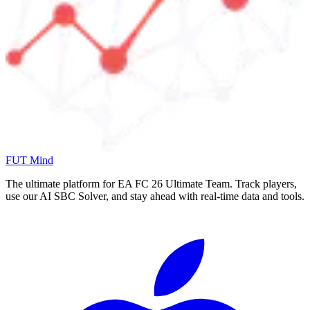
FUT Mind
The ultimate platform for EA FC
26
Ultimate Team. Track players,
use our AI SBC Solver, and stay ahead with real-time data and tools.