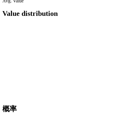
Avg. Value
Value distribution
概率