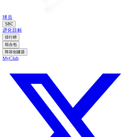
球员
SBC
进化
目标
排行榜
组合包
阵容创建器
MyClub