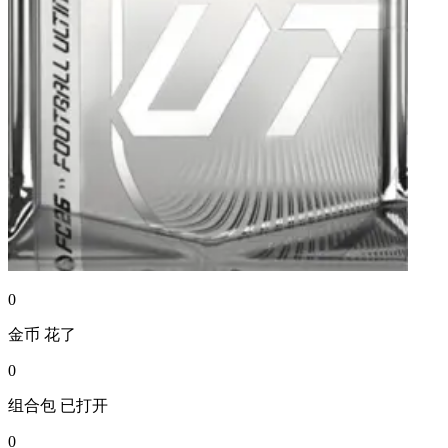
0
金币
花了
0
组合包
已打开
0