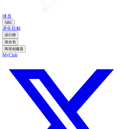
球员
SBC
进化
目标
排行榜
组合包
阵容创建器
MyClub