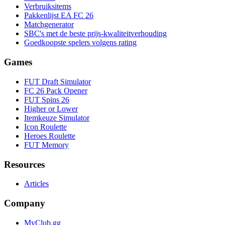
Verbruiksitems
Pakkenlijst EA FC 26
Matchgenerator
SBC's met de beste prijs-kwaliteitverhouding
Goedkoopste spelers volgens rating
Games
FUT Draft Simulator
FC 26 Pack Opener
FUT Spins 26
Higher or Lower
Itemkeuze Simulator
Icon Roulette
Heroes Roulette
FUT Memory
Resources
Articles
Company
MyClub.gg